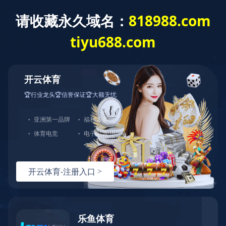
切
换
导
航
宇脉课堂